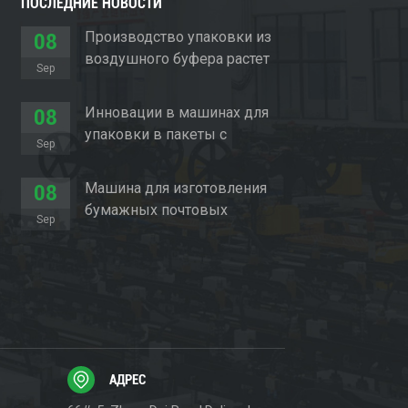
ПОСЛЕДНИЕ НОВОСТИ
Производство упаковки из
08
воздушного буфера растет
Sep
Инновации в машинах для
08
упаковки в пакеты с
Sep
подушечками
Машина для изготовления
08
бумажных почтовых
Sep
отправлений произвела
революцию в упаковочном
секторе
АДРЕС