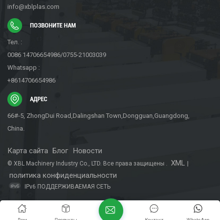
info@xblplas.com
ПОЗВОНИТЕ НАМ
Тел. :
0086 14706654986/0755-21003039
Whatsapp :
+8614706654986
АДРЕС
66#-5, ZhongDui Road,Dalingshan Town,Dongguan,Guangdong,
China.
Карта сайта
Блог
Новости
XML
© XBL Machinery Industry Co., LTD. Все права защищены .
|
политика конфиденциальности
IPv6 ПОДДЕРЖИВАЕМАЯ СЕТЬ
Дом
Продукты
Контакт
WhatsApp