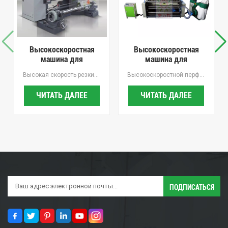
Высокоскоростная
Высокоскоростная
машина для
машина для
микроперфорации и
перфорации
Высокая скорость резкиАвтоматический подсчет счетчиковАккуратная намотка
Высокоскоростной перфоратор для мульчирующей пленки, простой в эксплуатации, интеллектуальный и эффективный, расстояние между отверстиями и диаметр держателя свободно регулируются. Расстояние между отверстиями и апертура свободно регулируются, с Переработка отходовинж.
продольной резки
мульчирующей
пленки
ЧИТАТЬ ДАЛЕЕ
ЧИТАТЬ ДАЛЕЕ