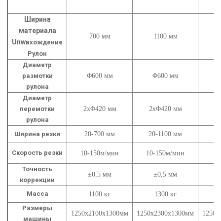
Ширина
материала
700 мм
1100 мм
Unw
вхождение
Рулон
Диаметр
размотки
Φ600 мм
Φ600 мм
рулона
Диаметр
перемотки
2x
Φ420 мм
2x
Φ420 мм
2
рулона
Ширина резки
20-700 мм
20-1100 мм
20
Скорость резки
0-
10-150м/мин
10-150м/мин
Точность
±
0,5 мм
±
0,5 мм
коррекции
Масса
1100 кг
1300 кг
Размеры
1250х2100х1300мм
1250х2300х1300мм
1250х
машины