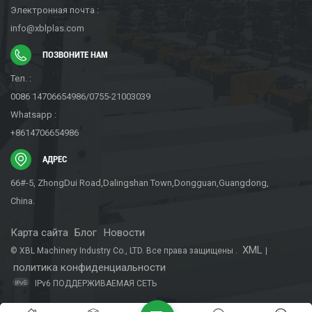
Электронная почта :
info@xblplas.com
ПОЗВОНИТЕ НАМ
Тел. :
0086 14706654986/0755-21003039
Whatsapp :
+8614706654986
АДРЕС
66#-5, ZhongDui Road,Dalingshan Town,Dongguan,Guangdong,
China.
Карта сайта
Блог
Новости
XML
© XBL Machinery Industry Co., LTD. Все права защищены .
|
политика конфиденциальности
IPv6 ПОДДЕРЖИВАЕМАЯ СЕТЬ