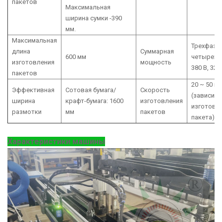
пакетов
Максимальная
ширина сумки -390
мм.
Максимальная
Трехфазн
длина
Суммарная
600 мм
четырехп
изготовления
мощность
380 В, 32 
пакетов
20 ~ 50 ш
Эффективная
Сотовая бумага/
Скорость
(зависит 
ширина
крафт-бумага: 1600
изготовления
изготовл
размотки
мм
пакетов
пакета)
Характеристики машины