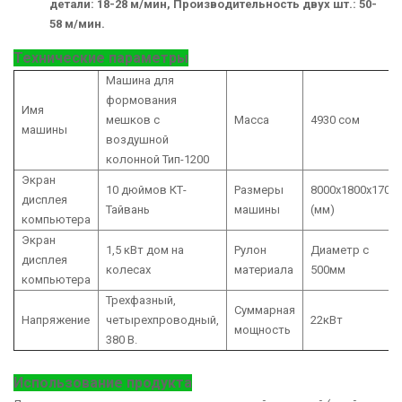
детали: 18-28 м/мин,
Производительность двух шт.: 50-
58 м/мин.
Технические параметры
Машина для
формования
Имя
мешков с
Масса
4930 сом
машины
воздушной
колонной Тип-1200
Экран
10 дюймов КТ-
Размеры
8000x1800x1700
дисплея
Тайвань
машины
(мм)
компьютера
Экран
1,5 кВт дом на
Рулон
Диаметр с
дисплея
колесах
материала
500мм
компьютера
Трехфазный,
Суммарная
Напряжение
четырехпроводный,
22кВт
мощность
380 В.
Использование продукта