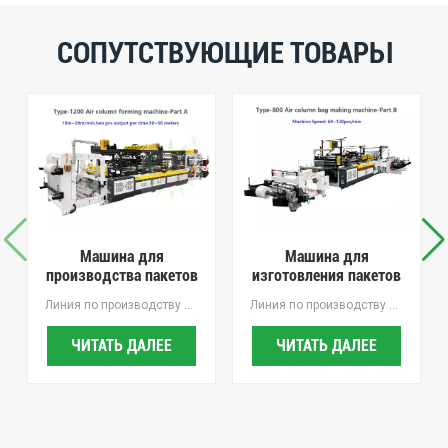
СОПУТСТВУЮЩИЕ ТОВАРЫ
Машина для
Машина для
производства пакетов
изготовления пакетов
на воздушной
с воздушной
Линия по производству воздушных мешков (двойная коррекция и двойная обмотка) разработаны нашей компанией в соответствии с требованиями рынка. В исходную конструкцию добавлена двойная корректирующая подача материала. Он подходит для коэкструзионной пленки PE и рулонов других материалов для производства различных мешков с воздушной колонной, воздушной подушки и мешков для хранения.
Линия по производству мешков с воздушной подушкой (двойная коррекция и двойная обмотка) разработаны нашей компанией в соответствии с требованиями рынка. В исходную конструкцию добавлена двойная корректирующая подача материала. Он подходит для коэкструзионной пленки PE и рулонов других материалов для производства различных мешков с воздушной колонной, воздушной подушки и мешков для хранения.
подушке
подушкой
ЧИТАТЬ ДАЛЕЕ
ЧИТАТЬ ДАЛЕЕ