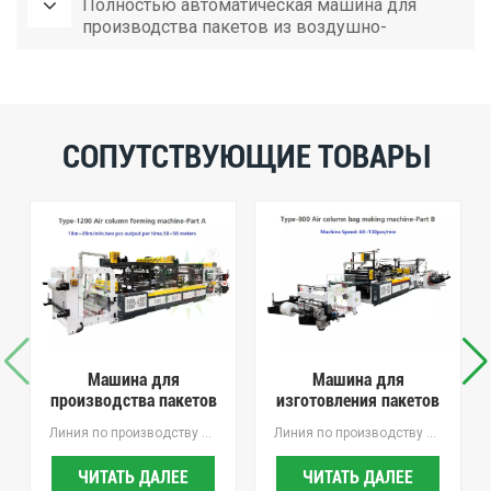
Полностью автоматическая машина для
производства пакетов из воздушно-
пузырчатой пленки с двухсторонней
запечаткой/мешков из пеноматериала EPE
СОПУТСТВУЮЩИЕ ТОВАРЫ
Машина для
Машина для
производства пакетов
изготовления пакетов
на воздушной
с воздушной
Линия по производству воздушных мешков (двойная коррекция и двойная обмотка) разработаны нашей компанией в соответствии с требованиями рынка. В исходную конструкцию добавлена двойная корректирующая подача материала. Он подходит для коэкструзионной пленки PE и рулонов других материалов для производства различных мешков с воздушной колонной, воздушной подушки и мешков для хранения.
Линия по производству мешков с воздушной подушкой (двойная коррекция и двойная обмотка) разработаны нашей компанией в соответствии с требованиями рынка. В исходную конструкцию добавлена двойная корректирующая подача материала. Он подходит для коэкструзионной пленки PE и рулонов других материалов для производства различных мешков с воздушной колонной, воздушной подушки и мешков для хранения.
подушке
подушкой
ЧИТАТЬ ДАЛЕЕ
ЧИТАТЬ ДАЛЕЕ