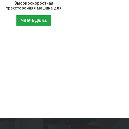
Высокоскоростная
трехсторонняя машина для
производства пакетов из
воздушно-пузырчатой пленки/
ЧИТАТЬ ДАЛЕЕ
мешков из пеноматериала EPE