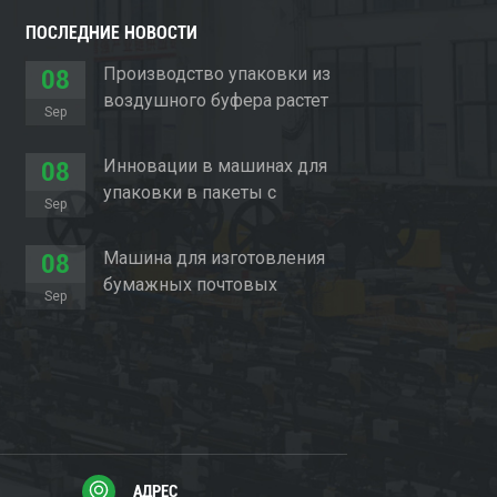
ПОСЛЕДНИЕ НОВОСТИ
Производство упаковки из
08
воздушного буфера растет
Sep
Инновации в машинах для
08
упаковки в пакеты с
Sep
подушечками
Машина для изготовления
08
бумажных почтовых
Sep
отправлений произвела
революцию в упаковочном
секторе
АДРЕС