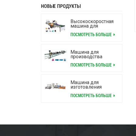
НОВЫЕ ПРОДУКТЫ
Высокоскоростная
машина для
изготовления
ПОСМОТРЕТЬ БОЛЬШЕ
почтовых
отправлений с
ламинированными
воздушными
Машина для
пузырьками
производства
ламинированных
ПОСМОТРЕТЬ БОЛЬШЕ
пакетов с воздушно-
пузырьковой
застежкой-молнией
Машина для
изготовления
почтовых пакетов из
ПОСМОТРЕТЬ БОЛЬШЕ
полиэтилена