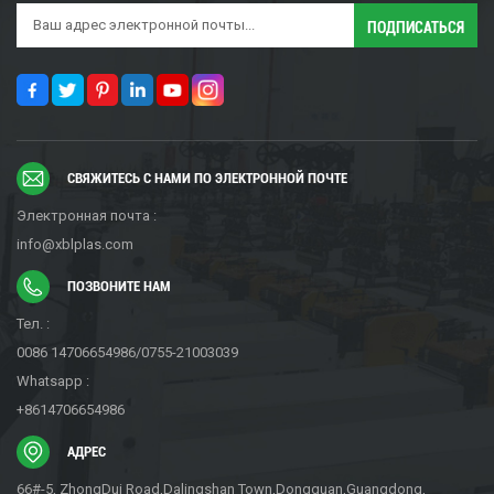
СВЯЖИТЕСЬ С НАМИ ПО ЭЛЕКТРОННОЙ ПОЧТЕ
Электронная почта :
info@xblplas.com
ПОЗВОНИТЕ НАМ
Тел. :
0086 14706654986/0755-21003039
Whatsapp :
+8614706654986
АДРЕС
66#-5, ZhongDui Road,Dalingshan Town,Dongguan,Guangdong,