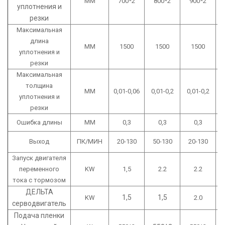
MM
700*2
800*2
900*2
уплотнения и
резки
Максимальная
длина
MM
1500
1500
1500
уплотнения и
резки
Максимальная
толщина
MM
0,01-0,06
0,01-0,2
0,01-0,2
уплотнения и
резки
Ошибка длины
MM
0,3
0,3
0,3
Выход
ПК/МИН
20-130
50-130
20-130
Запуск двигателя
переменного
KW
1,5
2.2
2.2
тока с тормозом
ДЕЛЬТА
1,5
1,5
KW
2.0
серводвигатель
Подача пленки