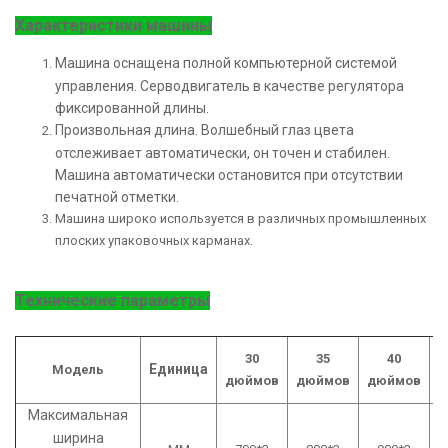
Характеристики машины
Машина оснащена полной компьютерной системой
управления. Серводвигатель в качестве регулятора
фиксированной длины.
Произвольная длина. Волшебный глаз цвета
отслеживает автоматически, он точен и стабилен.
Машина автоматически остановится при отсутствии
печатной отметки.
Машина широко используется в различных промышленных
плоских упаковочных карманах.
Технические параметры
30
35
40
Единица
Модель
дюймов
дюймов
дюймов
д
Максимальная
ширина