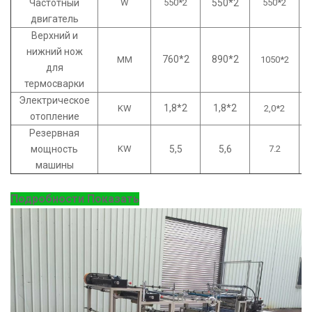
Частотный
W
550*2
550*2
550*2
двигатель
Верхний и
нижний нож
760*2
890*2
MM
1050*2
для
термосварки
Электрическое
1,8*2
1,8*2
KW
2,0*2
отопление
Резервная
мощность
KW
5,5
5,6
7.2
машины
Подробности Показать