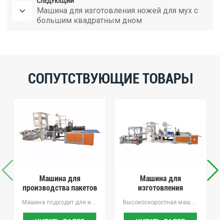
СЛЕДУЮЩИЙ
Машина для изготовления ножей для мух с
большим квадратным дном
СОПУТСТВУЮЩИЕ ТОВАРЫ
Машина для
Машина для
производства пакетов
изготовления
с горячей резкой и
почтовых пакетов из
Машина подходит для изготовления пакетов для резки с возможностью горячего запечатывания из БОПП, ОПП, полиэтилена и других пластиковых пакетов с печатью. Это идеальное оборудование для изготовления пакетов для носков, пакетов для полотенец, пакетов для хлеба и пакетов для ювелирных изделий, почтовых пакетов, курьерских пакетов, пакетов для проверки безопасности. , сумки беспошлинной торговли и т. д.
Высокоскоростная машина для перфорации мульчирующей пленки, Простота в эксплуатации, интеллектуальность и эффективность, расстояние между отверстиями и диаметр удержания свободно регулируются. Расстояние между отверстиями и апертура свободно регулируются, с Переработка отходовинж.
боковой запечаткой
полиэтилена