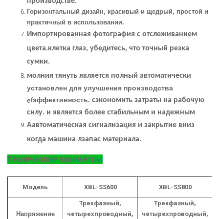
производстве.
Горизонтальный дизайн, красивый и щедрый, простой и
практичный в использовании.
Импортированная фотография с отслеживанием
цвета.
клетка
глаз, убедитесь, что
точный
резка
сумки
.
молния
тянуть
является
полный
автоматически
установлен для улучшения производства
эффективность.
е
сэкономить затраты на рабочую
f
силу. и является более стабильным и надежным
A
автоматическая сигнализация и закрытие
вниз
когда машина л
запас материала
.
Технические параметры
Модель
XBL-SS600
XBL-SS800
Трехфазный,
Трехфазный,
Напряжение
четырехпроводный,
четырехпроводный,