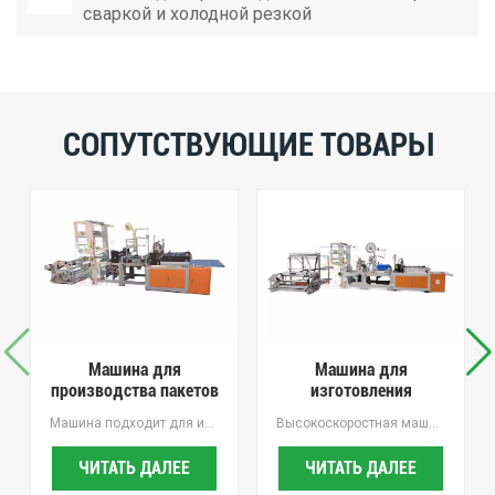
сваркой и холодной резкой
СОПУТСТВУЮЩИЕ ТОВАРЫ
Машина для
Машина для
производства пакетов
изготовления
с горячей резкой и
почтовых пакетов из
Машина подходит для изготовления пакетов для резки с возможностью горячего запечатывания из БОПП, ОПП, полиэтилена и других пластиковых пакетов с печатью. Это идеальное оборудование для изготовления пакетов для носков, пакетов для полотенец, пакетов для хлеба и пакетов для ювелирных изделий, почтовых пакетов, курьерских пакетов, пакетов для проверки безопасности. , сумки беспошлинной торговли и т. д.
Высокоскоростная машина для перфорации мульчирующей пленки, Простота в эксплуатации, интеллектуальность и эффективность, расстояние между отверстиями и диаметр удержания свободно регулируются. Расстояние между отверстиями и апертура свободно регулируются, с Переработка отходовинж.
боковой запечаткой
полиэтилена
ЧИТАТЬ ДАЛЕЕ
ЧИТАТЬ ДАЛЕЕ