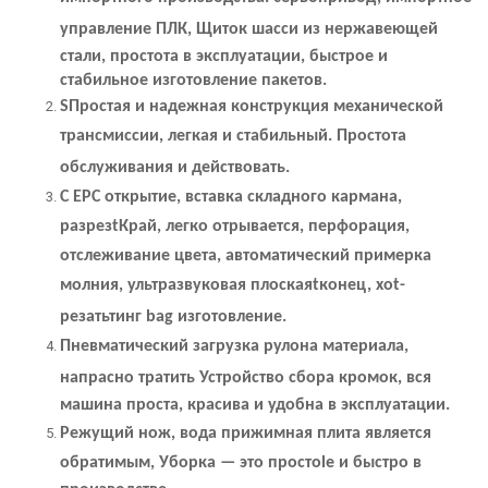
управление ПЛК,
Щиток шасси из нержавеющей
стали, простота в эксплуатации, быстрое и
стабильное изготовление пакетов.
S
Простая и надежная конструкция механической
трансмиссии, легкая и
стабильный
.
Простота
обслуживания и
действовать.
С EP
C
открытие, вставка складного кармана,
разрез
t
Край, легко отрывается, перфорация,
отслеживание цвета, автоматический
примерка
молния, ультразвуковая плоская
t
конец, хо
t
-
резать
тинг
ba
g
изготовление.
Пневматический
загрузка рулона материала
,
напрасно тратить
Устройство сбора кромок, вся
машина проста, красива и удобна в эксплуатации.
Режущий нож,
вода
прижимная плита
является
обратимым
, Уборка — это просто
l
е и быстро в